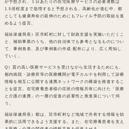
が予想され、１日あたりの在宅医療サービスの必要者数は
1.5倍程度まで急増すると予想される。高齢化が進む中、都
としても健康寿命の延伸のためにもフレイル予防の取組を進
めるよう提言。
福祉保健局長）区市町村に対して財政支援を実施いただくこ
と、補助事業のうち、他の自治体でも参考となるものについ
て、事例発表、及び事例集の作成·配布により、広く周知し
ていく。
Q）質の高い医療サービスを受けながら生活するためにも、
都内病院・診療所等の医療機関が電子カルテを利用して診療
情報を相互に公開する連携ネットワークの構築を推進するこ
とを提言。在宅療養患者様の症状の情報共有に向けた「医療
と介護の連携」の一層の促進の必要性と推進策について伺
う。
福祉保健局長）都は、区市町村など地域で共有する情報を効
果的に活用できるよう支援する。また、在宅療養患者を支え
る医療・介護の関係者の情報共有を促進させる。