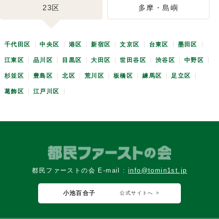
23区
多摩・島嶼
千代田区
中央区
港区
新宿区
文京区
台東区
墨田区
江東区
品川区
目黒区
大田区
世田谷区
渋谷区
中野区
杉並区
豊島区
北区
荒川区
板橋区
練馬区
足立区
葛飾区
江戸川区
都民ファーストの会 E-mail :
info@tomin1st.jp
小池百合子
公式サイトへ