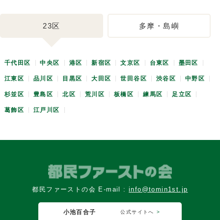
23区
多摩・島嶼
千代田区
中央区
港区
新宿区
文京区
台東区
墨田区
江東区
品川区
目黒区
大田区
世田谷区
渋谷区
中野区
杉並区
豊島区
北区
荒川区
板橋区
練馬区
足立区
葛飾区
江戸川区
都民ファーストの会 E-mail :
info@tomin1st.jp
小池百合子
公式サイトへ