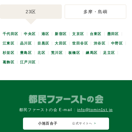
23区
多摩・島嶼
千代田区
中央区
港区
新宿区
文京区
台東区
墨田区
江東区
品川区
目黒区
大田区
世田谷区
渋谷区
中野区
杉並区
豊島区
北区
荒川区
板橋区
練馬区
足立区
葛飾区
江戸川区
都民ファーストの会 E-mail :
info@tomin1st.jp
小池百合子
公式サイトへ